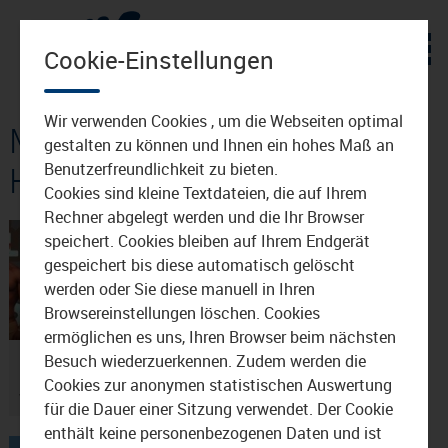
Zum Inhalt
Cookie-Einstellungen
Wir verwenden Cookies , um die Webseiten optimal
Mediathek: Christian
gestalten zu können und Ihnen ein hohes Maß an
Heimerdinger
Benutzerfreundlichkeit zu bieten.
Cookies sind kleine Textdateien, die auf Ihrem
Rechner abgelegt werden und die Ihr Browser
speichert. Cookies bleiben auf Ihrem Endgerät
gespeichert bis diese automatisch gelöscht
werden oder Sie diese manuell in Ihren
Browsereinstellungen löschen. Cookies
14:12
26.10.2021
ermöglichen es uns, Ihren Browser beim nächsten
Fitnessathlet Christian
Besuch wiederzuerkennen. Zudem werden die
Heimerdinger aus
Cookies zur anonymen statistischen Auswertung
Waldkraiburg
für die Dauer einer Sitzung verwendet. Der Cookie
enthält keine personenbezogenen Daten und ist