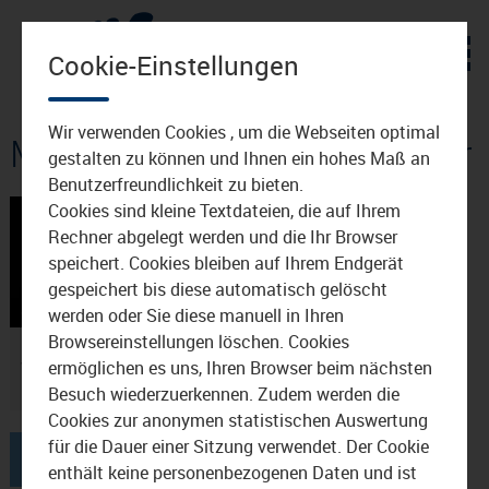
Zum Inhalt
Cookie-Einstellungen
Wir verwenden Cookies , um die Webseiten optimal
Mediathek: Günter Lohmeier
gestalten zu können und Ihnen ein hohes Maß an
Benutzerfreundlichkeit zu bieten.
Cookies sind kleine Textdateien, die auf Ihrem
Rechner abgelegt werden und die Ihr Browser
speichert. Cookies bleiben auf Ihrem Endgerät
gespeichert bis diese automatisch gelöscht
00:50
25.10.2022
werden oder Sie diese manuell in Ihren
Browsereinstellungen löschen. Cookies
Bayerische Rauhnacht in
ermöglichen es uns, Ihren Browser beim nächsten
Waldkraiburg
Besuch wiederzuerkennen. Zudem werden die
Cookies zur anonymen statistischen Auswertung
für die Dauer einer Sitzung verwendet. Der Cookie
1
enthält keine personenbezogenen Daten und ist