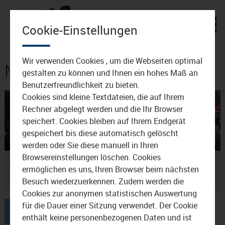
Zum Inhalt
Cookie-Einstellungen
Wir verwenden Cookies , um die Webseiten optimal
Mediathek: Stadtfest
gestalten zu können und Ihnen ein hohes Maß an
Benutzerfreundlichkeit zu bieten.
Cookies sind kleine Textdateien, die auf Ihrem
Rechner abgelegt werden und die Ihr Browser
speichert. Cookies bleiben auf Ihrem Endgerät
gespeichert bis diese automatisch gelöscht
02:06
21.06.2022
01:26
14.06.2022
werden oder Sie diese manuell in Ihren
Browsereinstellungen löschen. Cookies
Das Stadtfest
Waldkraiburg lädt zum
ermöglichen es uns, Ihren Browser beim nächsten
Waldkraiburg geht wieder
Stadtfest
los
Besuch wiederzuerkennen. Zudem werden die
Cookies zur anonymen statistischen Auswertung
für die Dauer einer Sitzung verwendet. Der Cookie
1
enthält keine personenbezogenen Daten und ist