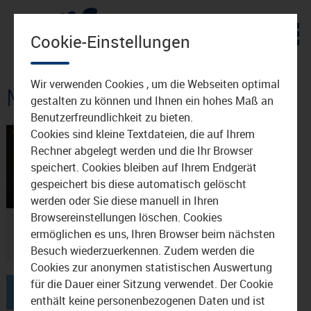
Zum Inhalt
Cookie-Einstellungen
Wir verwenden Cookies , um die Webseiten optimal
Mediathek: Wirtschaft
gestalten zu können und Ihnen ein hohes Maß an
Benutzerfreundlichkeit zu bieten.
Cookies sind kleine Textdateien, die auf Ihrem
Rechner abgelegt werden und die Ihr Browser
speichert. Cookies bleiben auf Ihrem Endgerät
gespeichert bis diese automatisch gelöscht
03:41
28.10.2019
werden oder Sie diese manuell in Ihren
Browsereinstellungen löschen. Cookies
Wirtschaftsempfang im
ermöglichen es uns, Ihren Browser beim nächsten
Haus der Kultur
Waldkraiburg
Besuch wiederzuerkennen. Zudem werden die
Cookies zur anonymen statistischen Auswertung
für die Dauer einer Sitzung verwendet. Der Cookie
1
enthält keine personenbezogenen Daten und ist