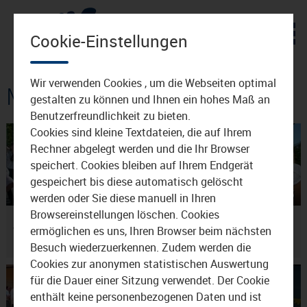
Zum Inhalt
Cookie-Einstellungen
Wir verwenden Cookies , um die Webseiten optimal
Mediathek: Waldkraiburg
gestalten zu können und Ihnen ein hohes Maß an
Benutzerfreundlichkeit zu bieten.
Cookies sind kleine Textdateien, die auf Ihrem
Rechner abgelegt werden und die Ihr Browser
speichert. Cookies bleiben auf Ihrem Endgerät
gespeichert bis diese automatisch gelöscht
02:47
14.07.2026
02:34
01.07.2026
werden oder Sie diese manuell in Ihren
Browsereinstellungen löschen. Cookies
60 Jahre Waldkraiburger
Bier fürs Waldkraiburger
ermöglichen es uns, Ihren Browser beim nächsten
Volksfest
Volksfest
Besuch wiederzuerkennen. Zudem werden die
Cookies zur anonymen statistischen Auswertung
für die Dauer einer Sitzung verwendet. Der Cookie
enthält keine personenbezogenen Daten und ist