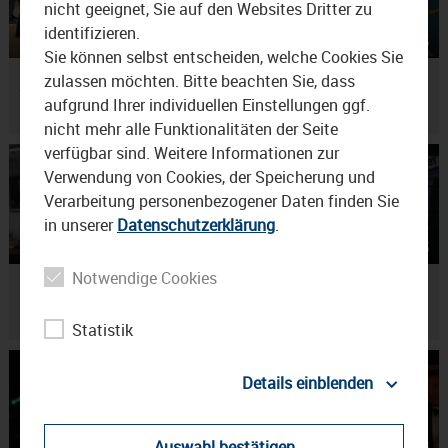
nicht geeignet, Sie auf den Websites Dritter zu
identifizieren.
03:56
18.06.2026
02:32
12.06.2026
Sie können selbst entscheiden, welche Cookies Sie
Unternehmertag in
Pressekonferenz zum
zulassen möchten. Bitte beachten Sie, dass
Waldkraiburg
Waldkraiburger Volksfest
aufgrund Ihrer individuellen Einstellungen ggf.
nicht mehr alle Funktionalitäten der Seite
verfügbar sind. Weitere Informationen zur
Verwendung von Cookies, der Speicherung und
Verarbeitung personenbezogener Daten finden Sie
in unserer
Datenschutzerklärung
.
03:09
13.05.2026
23:36
01.05.2026
Notwendige Cookies
Neuer Waldkraiburger
Zurück in Waldkraiburg –
Bürgermeister vereidigt
das Americana Festival
Statistik
Details einblenden
Auswahl bestätigen