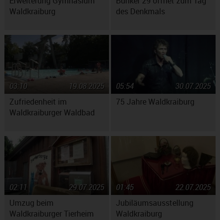
Erweiterung Gymnasium
Bunker 29 öffnet zum Tag
Waldkraiburg
des Denkmals
03:10
19.08.2025
05:54
30.07.2025
Zufriedenheit im
75 Jahre Waldkraiburg
Waldkraiburger Waldbad
02:11
29.07.2025
01:45
22.07.2025
Umzug beim
Jubiläumsausstellung
Waldkraiburger Tierheim
Waldkraiburg