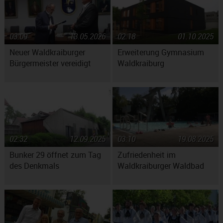
03:09
13.05.2026
02:18
01.10.2025
Neuer Waldkraiburger
Erweiterung Gymnasium
Bürgermeister vereidigt
Waldkraiburg
02:32
12.09.2025
03:10
19.08.2025
Bunker 29 öffnet zum Tag
Zufriedenheit im
des Denkmals
Waldkraiburger Waldbad