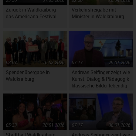
23:36
01.05.2026
02:58
28.04.2026
Zurück in Waldkraiburg –
Verkehrsfreigabe mit
das Americana Festival
Minister in Waldkraiburg
03:07
16.03.2026
07:17
29.01.2026
Spendenübergabe in
Andreas Seifinger zeigt wie
Waldkraiburg
Kunst, Dialog & Pädagogik
klassische Bilder lebendig
machen
05:33
20.01.2026
07:17
08.01.2026
Stadtball Waldkraiburg
Andreas Seifinger zeigt wie