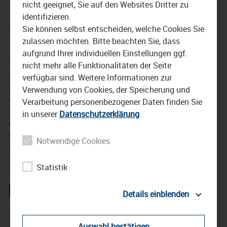
nicht geeignet, Sie auf den Websites Dritter zu
Europameisterschaft in
identifizieren.
Waldkraiburg
Sie können selbst entscheiden, welche Cookies Sie
zulassen möchten. Bitte beachten Sie, dass
aufgrund Ihrer individuellen Einstellungen ggf.
6. März 2024
nicht mehr alle Funktionalitäten der Seite
verfügbar sind. Weitere Informationen zur
Mit einer großartigen bunten Eröffnungsfeier wurde die
Verwendung von Cookies, der Speicherung und
Eisstock Europameisterschaft in der Eishalle in
Waldkraiburg offiziell gestartet.
Verarbeitung personenbezogener Daten finden Sie
Bis zum 9. März werden Athleten aus Europa und
in unserer
Datenschutzerklärung
.
Gastmannschaften aus Brasilien, Guatemala und Kenia
um Medaillen kämpfen.
Notwendige Cookies
Nach der Eisstock Weltmeisterschaft 2012 kann die
Sportstadt Waldkraiburg nun auch die
Statistik
Europameisterschaft 2024 austragen.
Details einblenden
Robert Pötzsch
Waldkraiburg
Auswahl bestätigen