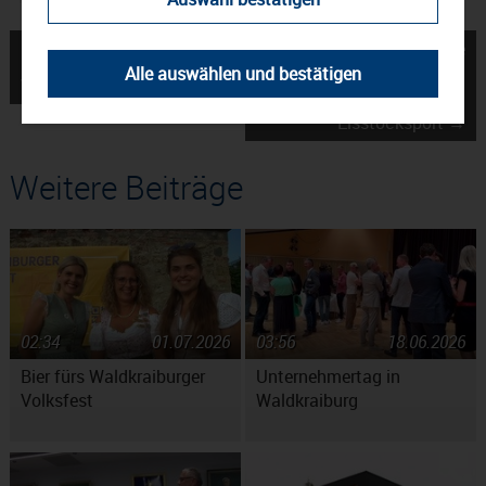
← Josefimarkt in
Zwei zweite Plätze – Die
Alle auswählen und bestätigen
Waldkraiburg
Europameisterschaft im
Eisstocksport →
Weitere Beiträge
02:34
01.07.2026
03:56
18.06.2026
Bier fürs Waldkraiburger
Unternehmertag in
Volksfest
Waldkraiburg