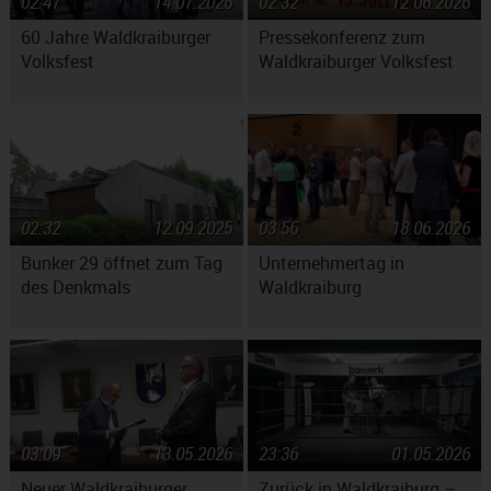
02:47
14.07.2026
02:32
12.06.2026
60 Jahre Waldkraiburger
Pressekonferenz zum
Volksfest
Waldkraiburger Volksfest
02:32
12.09.2025
03:56
18.06.2026
Bunker 29 öffnet zum Tag
Unternehmertag in
des Denkmals
Waldkraiburg
03:09
13.05.2026
23:36
01.05.2026
Neuer Waldkraiburger
Zurück in Waldkraiburg –