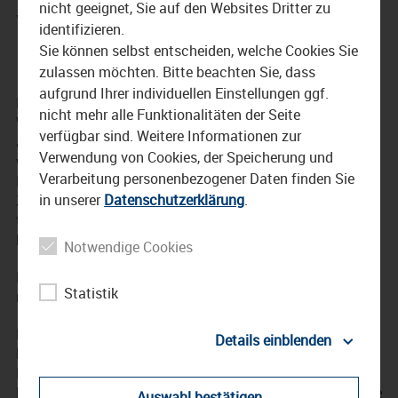
nicht geeignet, Sie auf den Websites Dritter zu
Volksfest
identifizieren.
Sie können selbst entscheiden, welche Cookies Sie
1. Juli 2026
zulassen möchten. Bitte beachten Sie, dass
aufgrund Ihrer individuellen Einstellungen ggf.
Das ist auf alle Fälle geklärt: Wenn am 10. Juli das
nicht mehr alle Funktionalitäten der Seite
Waldkraiburger Volksfest beginnt, dann wird ein Festbier
verfügbar sind. Weitere Informationen zur
ausgeschenkt, das intensiv getestet und für gut befunden
Verwendung von Cookies, der Speicherung und
wurde. Am gestrigen Dienstag ist nämlich zur offiziellen
Verarbeitung personenbezogener Daten finden Sie
Bierprobe nach Pürten geladen worden, wo talentierte
in unserer
Datenschutzerklärung
.
Zapferinnen und Zapfer dafür gesorgt haben, dass
trainierte und kritische Gaumen ausfindig machen
konnte, was das diesjährige Festbier so alles in sich hat.
Notwendige Cookies
Eine rundum fesche Angelegenheit war sie auf alle Fälle
Statistik
mal, die Volksfest-Bierprobe beim Pfarrheim in Pürten.
Dass das Bier überhaupt getestet werden konnte, dafür
Details einblenden
hat der Chef persönlich gesorgt. Bürgermeister Emil
Kirchmeier hat eine unterhaltsam-spritzige Anzapf-Show
hingelegt, mit zwei drei Schlägen reinhauen kann jeder, die
Auswahl bestätigen