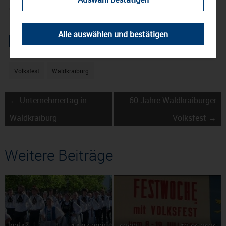
echte Kunst ist, mit Spaßfaktor anzuzapfen, so das
Stadtoberhaupt augenzwinkernd
Alle auswählen und bestätigen
Volksfest
Waldkraiburg
← Unternehmertag in
60 Jahre Waldkraiburger
Waldkraiburg
Volksfest →
Weitere Beiträge