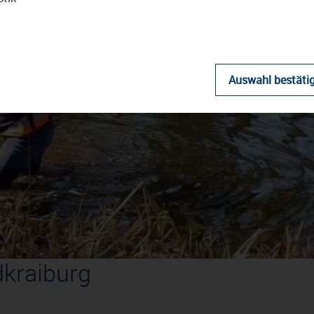
Auswahl bestäti
Video
abspielen
dkraiburg