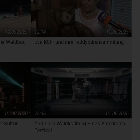
19.08.2025
12:14
11.08.2025
ger Waldbad
Eva Köhr und ihre Teddybärensammlung
01.05.2026
23:36
01.05.2026
r Kultur
Zurück in Waldkraiburg – das Americana
Festival