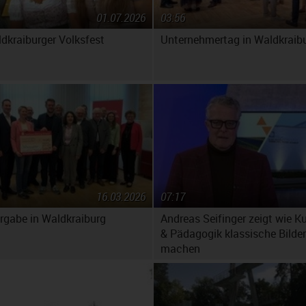
01.07.2026
03:56
ldkraiburger Volksfest
Unternehmertag in Waldkraib
16.03.2026
07:17
gabe in Waldkraiburg
Andreas Seifinger zeigt wie K
& Pädagogik klassische Bilder
machen