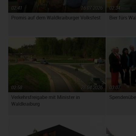
02:41
16.07.2026
02:34
Promis auf dem Waldkraiburger Volksfest
Bier fürs Wa
02:58
28.04.2026
03:07
Verkehrsfreigabe mit Minister in
Spendenüber
Waldkraiburg