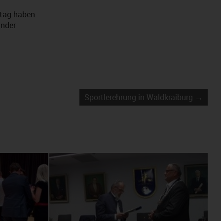
stag haben
inder
Sportlerehrung in Waldkraiburg →