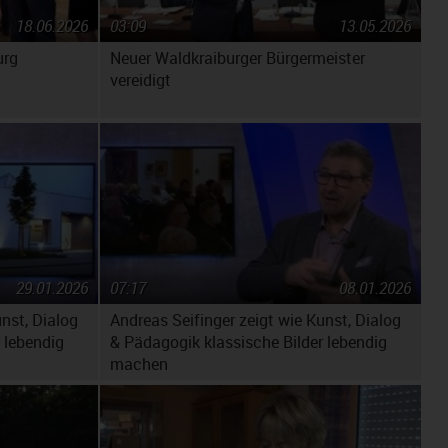
18.06.2026
03:09
13.05.2026
urg
Neuer Waldkraiburger Bürgermeister
vereidigt
29.01.2026
07:17
08.01.2026
unst, Dialog
Andreas Seifinger zeigt wie Kunst, Dialog
 lebendig
& Pädagogik klassische Bilder lebendig
machen