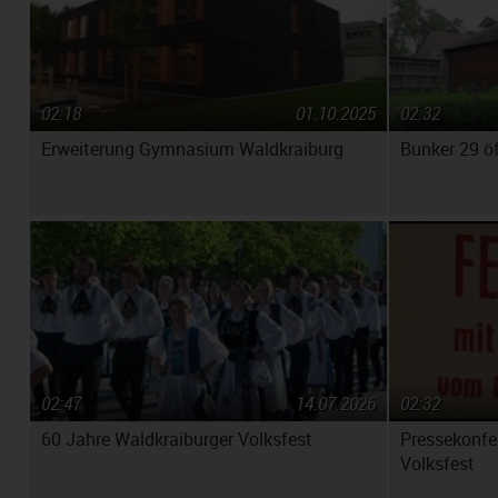
02:18
01.10.2025
02:32
Erweiterung Gymnasium Waldkraiburg
Bunker 29 ö
02:47
14.07.2026
02:32
60 Jahre Waldkraiburger Volksfest
Pressekonfe
Volksfest