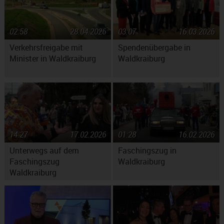
02:58
28.04.2026
03:07
16.03.2026
Verkehrsfreigabe mit
Spendenübergabe in
Minister in Waldkraiburg
Waldkraiburg
14:27
17.02.2026
01:28
16.02.2026
Unterwegs auf dem
Faschingszug in
Faschingszug
Waldkraiburg
Waldkraiburg