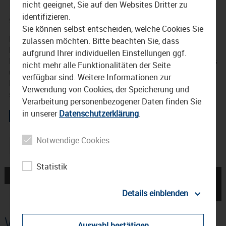
nicht geeignet, Sie auf den Websites Dritter zu
identifizieren.
9. Dezember 2024
Sie können selbst entscheiden, welche Cookies Sie
Der Christkindlmarkt in Waldkraiburg im Haus der Kultur
zulassen möchten. Bitte beachten Sie, dass
lockte auch in diesem Jahr wieder einige Menschen an.
aufgrund Ihrer individuellen Einstellungen ggf.
Das Alleinstellungsmerkmal des Marktes ist sein kreatives
nicht mehr alle Funktionalitäten der Seite
und buntes Angebot. Na Klar, Klassiker wie Glühwein und
verfügbar sind. Weitere Informationen zur
Feuerwurst gab es auch, aber auch Bilder auf Leinwand,
Verwendung von Cookies, der Speicherung und
selbstgemachte Kerzen und jede Menge Schmuck.
Verarbeitung personenbezogener Daten finden Sie
in unserer
Datenschutzerklärung
.
Notwendige Cookies
Robert Pötzsch
Statistik
← Waldkraiburg sammelt
Ball der Stadt
Waldkraiburg →
Details einblenden
Weitere Beiträge
Auswahl bestätigen