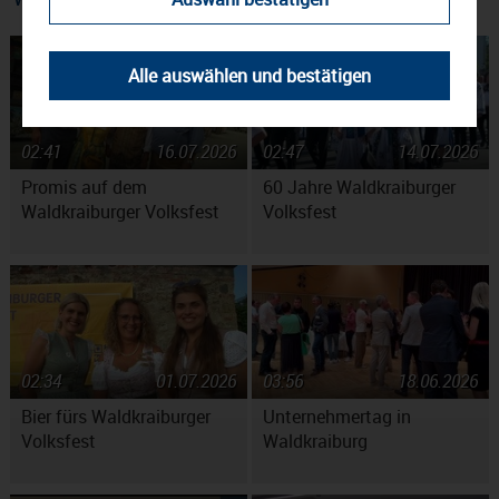
Alle auswählen und bestätigen
02:41
16.07.2026
02:47
14.07.2026
Promis auf dem
60 Jahre Waldkraiburger
Waldkraiburger Volksfest
Volksfest
02:34
01.07.2026
03:56
18.06.2026
Bier fürs Waldkraiburger
Unternehmertag in
Volksfest
Waldkraiburg