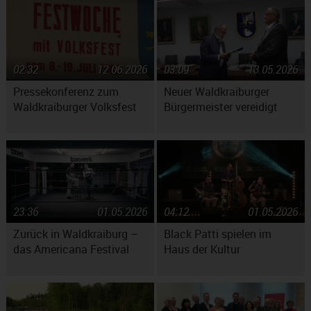
02:32
12.06.2026
03:09
13.05.2026
Pressekonferenz zum
Neuer Waldkraiburger
Waldkraiburger Volksfest
Bürgermeister vereidigt
23:36
01.05.2026
04:12
01.05.2026
Zurück in Waldkraiburg –
Black Patti spielen im
das Americana Festival
Haus der Kultur