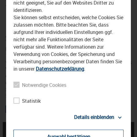
nicht geeignet, Sie auf den Websites Dritter zu
Waldkraiburg
identifizieren.
Sie können selbst entscheiden, welche Cookies Sie
19. Mai 2016
zulassen möchten. Bitte beachten Sie, dass
aufgrund Ihrer individuellen Einstellungen ggf.
Am 20.5 gastiert der britische Singer/Songwriter Allan
nicht mehr alle Funktionalitäten der Seite
Taylor im Haus der Kultur in Waldkraiburg. Von seinem
verfügbar sind. Weitere Informationen zur
berühmtesten Lied ‚It`s good to see you‘ gibt es mehr als
Verwendung von Cookies, der Speicherung und
100 Coverversionen in mehr als zehn Sprachen. Zuletzt
Verarbeitung personenbezogener Daten finden Sie
veröffentlichte er eine Live-CD seiner Konzerte mit Hannes
in unserer
Datenschutzerklärung
.
Wader, dessen ‚Heute hier morgen da‘ möglicherweise
ebenso von Jack Kerouac geprägt ist wie das Liedgut und
das Leben von Allan Taylor. Wir haben dem Troubadour
Notwendige Cookies
zugehört. Allan Taylor spricht über das Abenteuer
Songwriting und sein Leben.
Statistik
Details einblenden
← RFO präsentiert Claire
3.6.2016 – al Andaluz
Auswahl bestätigen