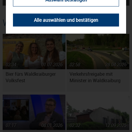
Lynch in Waldkraiburg
Projekt →
Weitere Beiträge
Alle auswählen und bestätigen
02:34
01.07.2026
02:58
28.04.2026
Bier fürs Waldkraiburger
Verkehrsfreigabe mit
Volksfest
Minister in Waldkraiburg
07:17
08.01.2026
02:32
12.09.2025