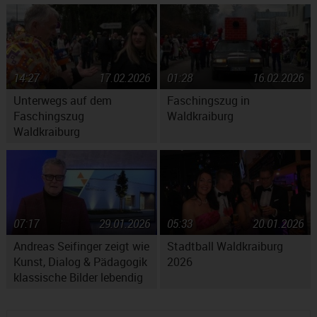
14:27
17.02.2026
01:28
16.02.2026
Unterwegs auf dem
Faschingszug in
Faschingszug
Waldkraiburg
Waldkraiburg
07:17
29.01.2026
05:33
20.01.2026
Andreas Seifinger zeigt wie
Stadtball Waldkraiburg
Kunst, Dialog & Pädagogik
2026
klassische Bilder lebendig
machen