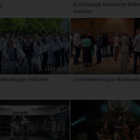
g
& Pädagogik klassische Bilder
machen
14.07.2026
03:56
ldkraiburger Volksfest
Unternehmertag in Waldkraib