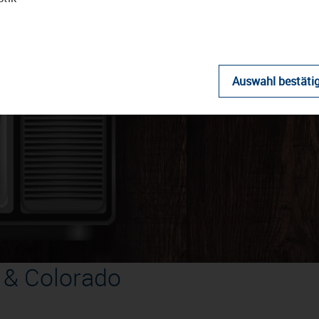
Auswahl bestäti
Video
abspielen
s & Colorado