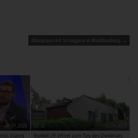
Bluegrass mit Scroggins in Waldkraiburg →
08.01.2026
02:32
12.09.2025
unst, Dialog
Bunker 29 öffnet zum Tag des Denkmals