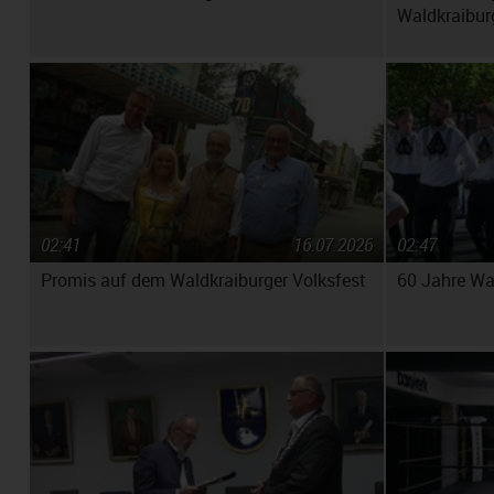
Waldkraibur
02:41
16.07.2026
02:47
Promis auf dem Waldkraiburger Volksfest
60 Jahre Wa