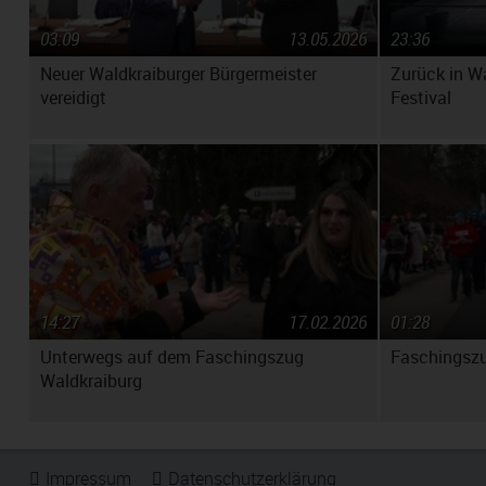
03:09
13.05.2026
23:36
Neuer Waldkraiburger Bürgermeister
Zurück in W
vereidigt
Festival
14:27
17.02.2026
01:28
Unterwegs auf dem Faschingszug
Faschingszu
Waldkraiburg
Impressum
Datenschutzerklärung