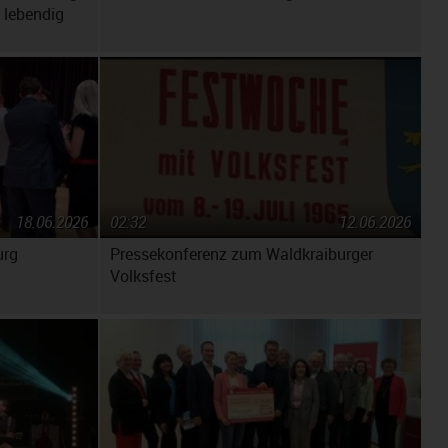
 lebendig
18.06.2026
02:32
12.06.2026
urg
Pressekonferenz zum Waldkraiburger
Volksfest