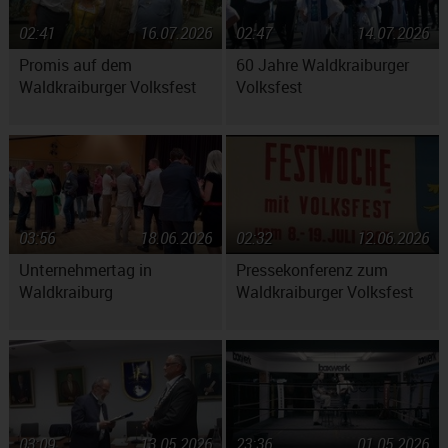
02:41
16.07.2026
02:47
14.07.2026
Promis auf dem
60 Jahre Waldkraiburger
Waldkraiburger Volksfest
Volksfest
03:56
18.06.2026
02:32
12.06.2026
Unternehmertag in
Pressekonferenz zum
Waldkraiburg
Waldkraiburger Volksfest
03:09
13.05.2026
23:36
01.05.2026