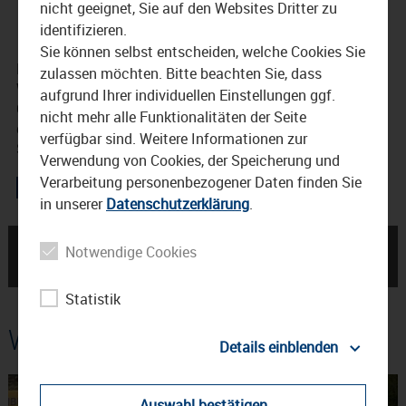
nicht geeignet, Sie auf den Websites Dritter zu
identifizieren.
18. November 2017
Sie können selbst entscheiden, welche Cookies Sie
Das gibt ein Monday Night Fever zum Anfang nächster
zulassen möchten. Bitte beachten Sie, dass
Woche. Erst war der Film, dann kam die Musik in die
aufgrund Ihrer individuellen Einstellungen ggf.
Charts und bis heute tourt das gleichnamige Musical um
nicht mehr alle Funktionalitäten der Seite
die Welt. Am Montag macht die 70er Jahre-Show,
verfügbar sind. Weitere Informationen zur
Saturday Night Fever, in Waldkraiburg Station.
Verwendung von Cookies, der Speicherung und
Verarbeitung personenbezogener Daten finden Sie
in unserer
Datenschutzerklärung
.
← Ankündigung Gráinne
Christkindlmarkt
Notwendige Cookies
Holland
Waldkraiburg eröffnet →
Statistik
Weitere Beiträge
Details einblenden
Auswahl bestätigen