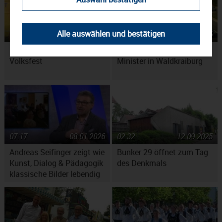
Alle auswählen und bestätigen
02:34
01.07.2026
02:58
28.04.2026
Bier fürs Waldkraiburger
Verkehrsfreigabe mit
Volksfest
Minister in Waldkraiburg
07:17
08.01.2026
02:32
12.09.2025
Andreas Seifinger zeigt wie
Bunker 29 öffnet zum Tag
Kunst, Dialog & Pädagogik
des Denkmals
klassische Bilder lebendig
machen