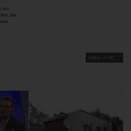
as am
den, die
eine
Kelten in HD →