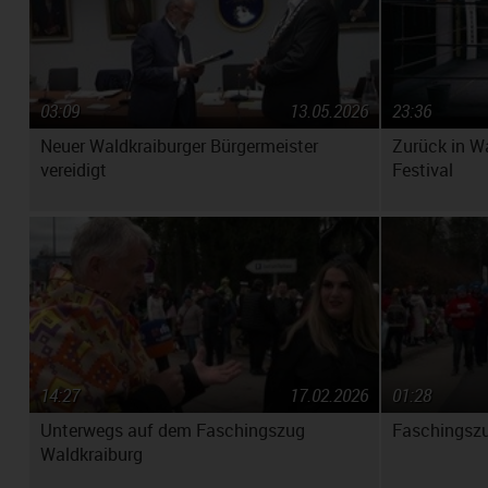
03:09
13.05.2026
23:36
Neuer Waldkraiburger Bürgermeister
Zurück in W
vereidigt
Festival
14:27
17.02.2026
01:28
Unterwegs auf dem Faschingszug
Faschingszu
Waldkraiburg