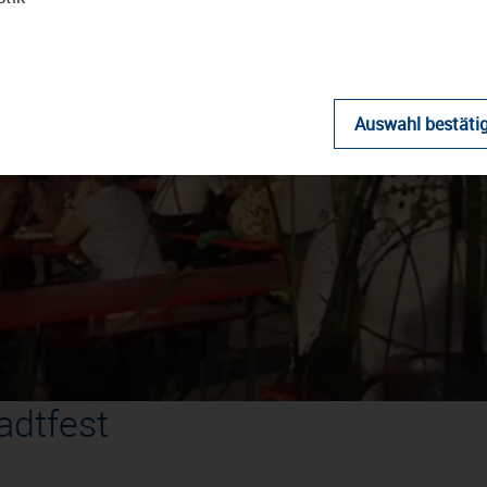
Auswahl bestäti
Video
abspielen
adtfest