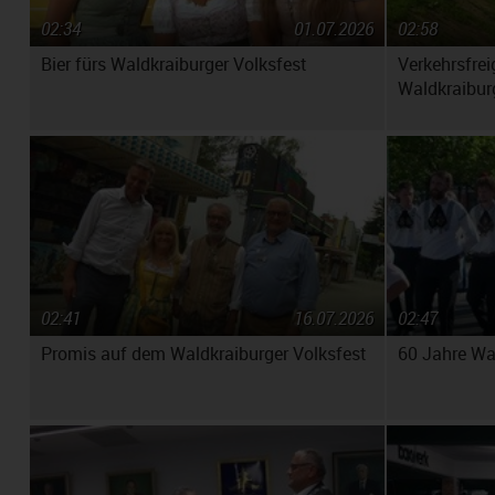
02:34
01.07.2026
02:58
Bier fürs Waldkraiburger Volksfest
Verkehrsfrei
Waldkraibur
02:41
16.07.2026
02:47
Promis auf dem Waldkraiburger Volksfest
60 Jahre Wa