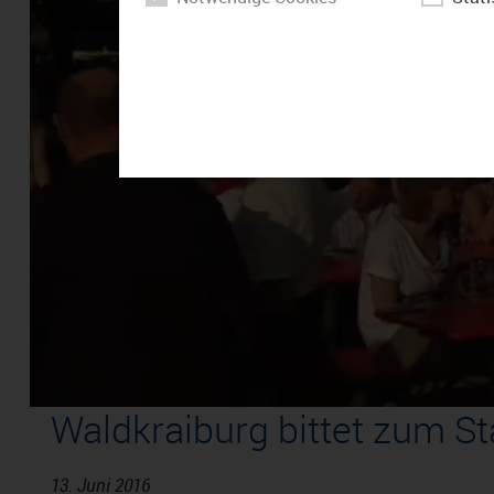
Waldkraiburg bittet zum St
13. Juni 2016