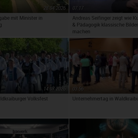
28.04.2026
07:17
gabe mit Minister in
Andreas Seifinger zeigt wie K
g
& Pädagogik klassische Bilder
machen
14.07.2026
03:56
ldkraiburger Volksfest
Unternehmertag in Waldkraib