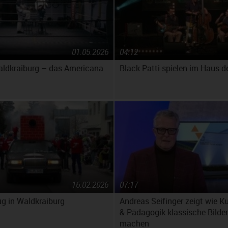
01.05.2026
04:12
aldkraiburg – das Americana
Black Patti spielen im Haus de
16.02.2026
07:17
g in Waldkraiburg
Andreas Seifinger zeigt wie K
& Pädagogik klassische Bilder
machen