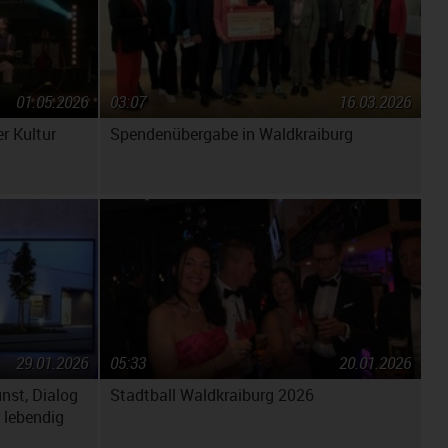
01.05.2026
03:07
16.03.2026
r Kultur
Spendenübergabe in Waldkraiburg
29.01.2026
05:33
20.01.2026
unst, Dialog
Stadtball Waldkraiburg 2026
 lebendig