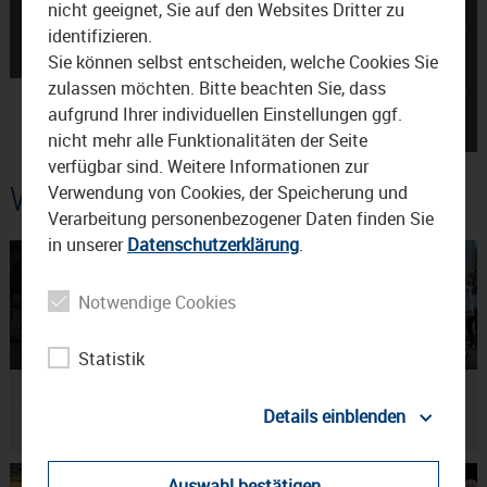
nicht geeignet, Sie auf den Websites Dritter zu
on the rocks im Haus der
Waldkraiburg: Laura Pauli,
identifizieren.
Kultur Waldkraiburg
Stadtmarkteting
Sie können selbst entscheiden, welche Cookies Sie
zulassen möchten. Bitte beachten Sie, dass
Waldkraiburg, in der
aufgrund Ihrer individuellen Einstellungen ggf.
Südwirtschaft →
nicht mehr alle Funktionalitäten der Seite
verfügbar sind. Weitere Informationen zur
Weitere Beiträge
Verwendung von Cookies, der Speicherung und
Verarbeitung personenbezogener Daten finden Sie
in unserer
Datenschutzerklärung
.
Notwendige Cookies
02:41
16.07.2026
02:47
14.07.2026
Statistik
Promis auf dem
60 Jahre Waldkraiburger
Waldkraiburger Volksfest
Volksfest
Details einblenden
Auswahl bestätigen