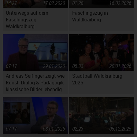
14:27
17.02.2026
01:28
16.02.2026
Unterwegs auf dem
Faschingszug in
Faschingszug
Waldkraiburg
Waldkraiburg
07:17
29.01.2026
05:33
20.01.2026
Andreas Seifinger zeigt wie
Stadtball Waldkraiburg
Kunst, Dialog & Pädagogik
2026
klassische Bilder lebendig
machen
07:17
08.01.2026
02:23
05.12.2025