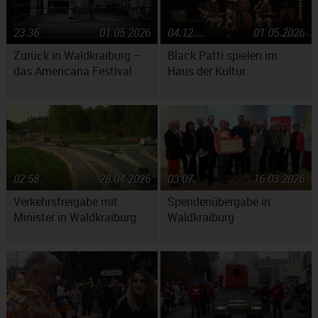
23:36
01.05.2026
04:12
01.05.2026
Zurück in Waldkraiburg –
Black Patti spielen im
das Americana Festival
Haus der Kultur
02:58
28.04.2026
03:07
16.03.2026
Verkehrsfreigabe mit
Spendenübergabe in
Minister in Waldkraiburg
Waldkraiburg