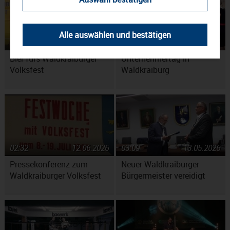
Alle auswählen und bestätigen
02:34
01.07.2026
03:56
18.06.2026
Bier fürs Waldkraiburger
Unternehmertag in
Volksfest
Waldkraiburg
02:32
12.06.2026
03:09
13.05.2026
Pressekonferenz zum
Neuer Waldkraiburger
Waldkraiburger Volksfest
Bürgermeister vereidigt