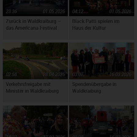
23:36
01.05.2026
04:12
01.05.2026
Zurück in Waldkraiburg –
Black Patti spielen im
das Americana Festival
Haus der Kultur
02:58
28.04.2026
03:07
16.03.2026
Verkehrsfreigabe mit
Spendenübergabe in
Minister in Waldkraiburg
Waldkraiburg