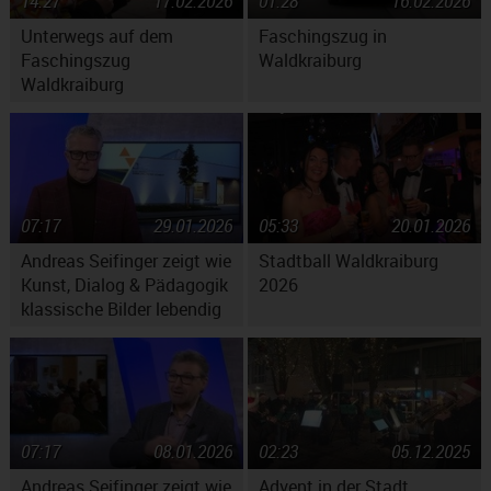
14:27
17.02.2026
01:28
16.02.2026
Unterwegs auf dem
Faschingszug in
Faschingszug
Waldkraiburg
Waldkraiburg
07:17
29.01.2026
05:33
20.01.2026
Andreas Seifinger zeigt wie
Stadtball Waldkraiburg
Kunst, Dialog & Pädagogik
2026
klassische Bilder lebendig
machen
07:17
08.01.2026
02:23
05.12.2025
Andreas Seifinger zeigt wie
Advent in der Stadt