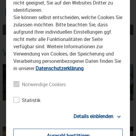
nicht geeignet, Sie auf den Websites Dritter zu
identifizieren.
Sie können selbst entscheiden, welche Cookies Sie
zulassen möchten. Bitte beachten Sie, dass
← wkb2017.jpg
wkb2017-neu.jpg →
aufgrund Ihrer individuellen Einstellungen ggf.
nicht mehr alle Funktionalitäten der Seite
verfügbar sind. Weitere Informationen zur
Weitere Beiträge
Verwendung von Cookies, der Speicherung und
Verarbeitung personenbezogener Daten finden Sie
in unserer
Datenschutzerklärung
.
Notwendige Cookies
02:41
16.07.2026
02:47
14.07.2026
Statistik
Promis auf dem
60 Jahre Waldkraiburger
Waldkraiburger Volksfest
Volksfest
Details einblenden
Auswahl bestätigen