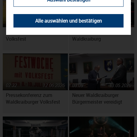
Alle auswählen und bestätigen
02:34
01.07.2026
03:56
18.06.2026
Bier fürs Waldkraiburger
Unternehmertag in
Volksfest
Waldkraiburg
02:32
12.06.2026
03:09
13.05.2026
Pressekonferenz zum
Neuer Waldkraiburger
Waldkraiburger Volksfest
Bürgermeister vereidigt