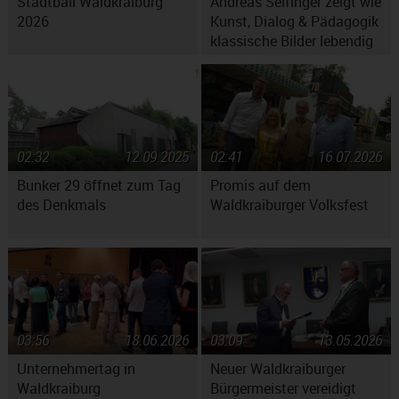
Stadtball Waldkraiburg
Andreas Seifinger zeigt wie
2026
Kunst, Dialog & Pädagogik
klassische Bilder lebendig
machen
02:32
12.09.2025
02:41
16.07.2026
Bunker 29 öffnet zum Tag
Promis auf dem
des Denkmals
Waldkraiburger Volksfest
03:56
18.06.2026
03:09
13.05.2026
Unternehmertag in
Neuer Waldkraiburger
Waldkraiburg
Bürgermeister vereidigt