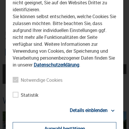
nicht geeignet, Sie auf den Websites Dritter zu
der Kultur Waldkraiburg
identifizieren.
Sie können selbst entscheiden, welche Cookies Sie
10. April 2015
zulassen möchten. Bitte beachten Sie, dass
aufgrund Ihrer individuellen Einstellungen ggf.
De Temps Antan am 12.4 im Haus der Kultur
nicht mehr alle Funktionalitäten der Seite
Waldkraiburg
verfügbar sind. Weitere Informationen zur
Verwendung von Cookies, der Speicherung und
Verarbeitung personenbezogener Daten finden Sie
in unserer
Datenschutzerklärung
.
← Celtica Pipes Rock in
David Grissom exklusiv →
Waldkraiburg
Notwendige Cookies
Statistik
Weitere Beiträge
Details einblenden
Auswahl bestätigen