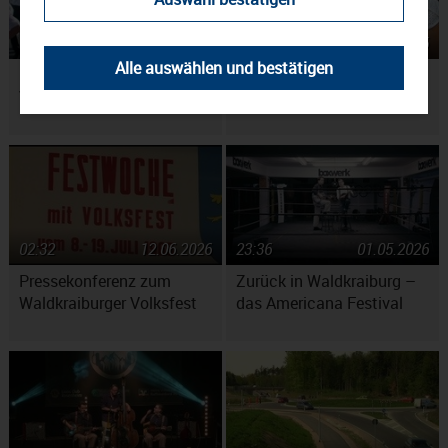
02:47
14.07.2026
02:34
01.07.2026
Alle auswählen und bestätigen
60 Jahre Waldkraiburger
Bier fürs Waldkraiburger
Volksfest
Volksfest
02:32
12.06.2026
23:36
01.05.2026
Pressekonferenz zum
Zurück in Waldkraiburg –
Waldkraiburger Volksfest
das Americana Festival