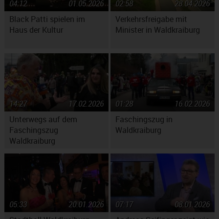
04:12
01.05.2026
02:58
28.04.2026
Black Patti spielen im
Verkehrsfreigabe mit
Haus der Kultur
Minister in Waldkraiburg
14:27
17.02.2026
01:28
16.02.2026
Unterwegs auf dem
Faschingszug in
Faschingszug
Waldkraiburg
Waldkraiburg
05:33
20.01.2026
07:17
08.01.2026