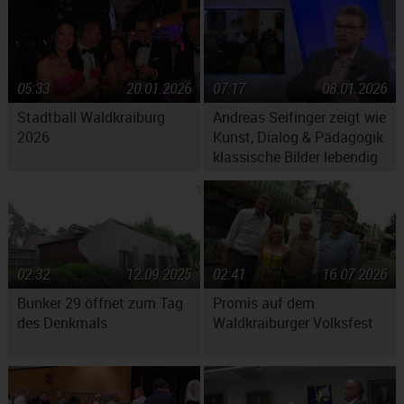
05:33
20.01.2026
07:17
08.01.2026
Stadtball Waldkraiburg
Andreas Seifinger zeigt wie
2026
Kunst, Dialog & Pädagogik
klassische Bilder lebendig
machen
02:32
12.09.2025
02:41
16.07.2026
Bunker 29 öffnet zum Tag
Promis auf dem
des Denkmals
Waldkraiburger Volksfest