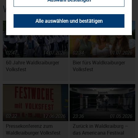
Weitere Beiträge
Alle auswählen und bestätigen
02:47
14.07.2026
02:34
01.07.2026
60 Jahre Waldkraiburger
Bier fürs Waldkraiburger
Volksfest
Volksfest
02:32
12.06.2026
23:36
01.05.2026
Pressekonferenz zum
Zurück in Waldkraiburg –
Waldkraiburger Volksfest
das Americana Festival