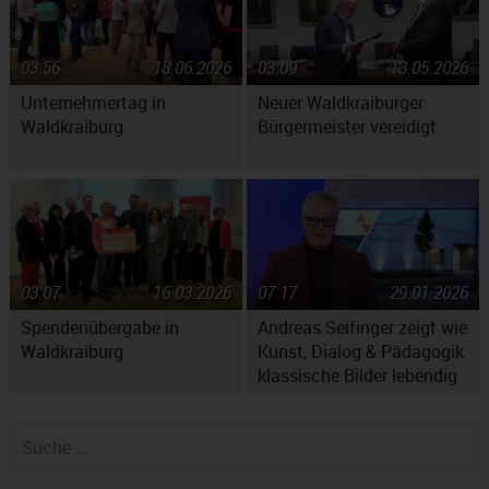
03:56
18.06.2026
03:09
13.05.2026
Unternehmertag in
Neuer Waldkraiburger
Waldkraiburg
Bürgermeister vereidigt
03:07
16.03.2026
07:17
29.01.2026
Spendenübergabe in
Andreas Seifinger zeigt wie
Waldkraiburg
Kunst, Dialog & Pädagogik
klassische Bilder lebendig
machen
Suche nach: