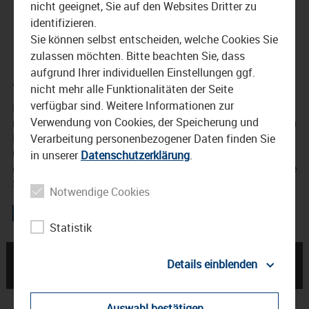
nicht geeignet, Sie auf den Websites Dritter zu
gastiert in Waldkraiburg –
identifizieren.
Konzertankündigung
Sie können selbst entscheiden, welche Cookies Sie
zulassen möchten. Bitte beachten Sie, dass
aufgrund Ihrer individuellen Einstellungen ggf.
31. März 2015
nicht mehr alle Funktionalitäten der Seite
verfügbar sind. Weitere Informationen zur
Das Hobby zum Beruf machen. Davon kann so mancher
Verwendung von Cookies, der Speicherung und
nur träumen. Den ehemaligen Kommilitoninen der irischen
Folkband Liadan ist dies mit ihrem außergewöhnlichen
Verarbeitung personenbezogener Daten finden Sie
und zugleich authentischen Musikstil gelungen. Für Fans
in unserer
Datenschutzerklärung
.
der irischen Genres ein absolutes Muss – das vielgefeierte
Sextett Liadan demnächst zu Gast im Haus der Kultur.
Notwendige Cookies
Statistik
← Stephanie Neigel
Celtica Pipes Rock in
Details einblenden
gastiert in Waldkraiburg
Waldkraiburg →
Auswahl bestätigen