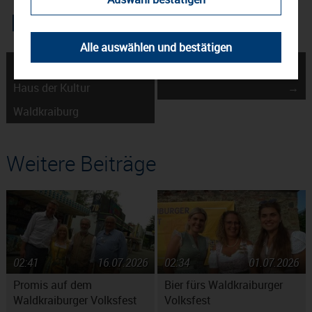
Alle auswählen und bestätigen
← Wirtschaftsempfang im
Bluegrass in Waldkraiburg
Haus der Kultur
→
Waldkraiburg
Weitere Beiträge
02:41
16.07.2026
02:34
01.07.2026
Promis auf dem
Bier fürs Waldkraiburger
Waldkraiburger Volksfest
Volksfest