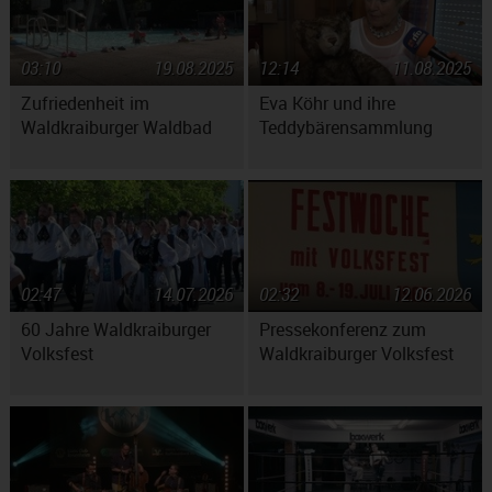
03:10
19.08.2025
12:14
11.08.2025
Zufriedenheit im
Eva Köhr und ihre
Waldkraiburger Waldbad
Teddybärensammlung
02:47
14.07.2026
02:32
12.06.2026
60 Jahre Waldkraiburger
Pressekonferenz zum
Volksfest
Waldkraiburger Volksfest