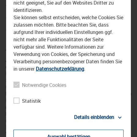
nicht geeignet, Sie auf den Websites Dritter zu
Waldbad-Diskussion in
identifizieren.
Waldkraiburg in der Süd-
Sie können selbst entscheiden, welche Cookies Sie
zulassen möchten. Bitte beachten Sie, dass
Wirtschaft
aufgrund Ihrer individuellen Einstellungen ggf.
nicht mehr alle Funktionalitäten der Seite
verfügbar sind. Weitere Informationen zur
22. November 2019
Verwendung von Cookies, der Speicherung und
Am Mittwoch, 21. Februar findet im großen Saal im Haus
Verarbeitung personenbezogener Daten finden Sie
der Kultur in Waldkraiburg eine Bürgerversammlung statt.
in unserer
Datenschutzerklärung
.
Es geht um die Zukunft des Waldbads im Herzen der
Stadt. Drei Modelle zwischen Teilsanierung, Vollsanierung
Notwendige Cookies
und Neubau stehen zur Diskussion. Der Stadtrat hat sich
bereits aus Kostengründen mit knapper Mehrheit für einen
Neubau im Zuge einer interkommunalen Zusammenarbeit
Statistik
mit der Nachbarstadt Aschau entschieden. Dadurch
könnten auch die laufenden Betriebskosten gesenkt und
Details einblenden
mit den Nachbarn geteilt werden.
Im Haus der Kultur sollten die Bürger der Stadt mit ihren
Vorstellungen und Fragen zu Wort kommen.
Auswahl bestätigen