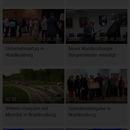
03:56
18.06.2026
03:09
13.05.2026
Unternehmertag in
Neuer Waldkraiburger
Waldkraiburg
Bürgermeister vereidigt
02:58
28.04.2026
03:07
16.03.2026
Verkehrsfreigabe mit
Spendenübergabe in
Minister in Waldkraiburg
Waldkraiburg