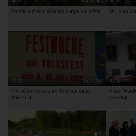
02:41
16.07.2026
02:47
Promis auf dem Waldkraiburger Volksfest
60 Jahre Wa
02:32
12.06.2026
03:09
Pressekonferenz zum Waldkraiburger
Neuer Waldk
Volksfest
vereidigt