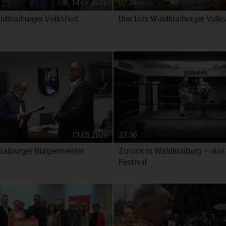
14.07.2026
02:34
ldkraiburger Volksfest
Bier fürs Waldkraiburger Volks
13.05.2026
23:36
raiburger Bürgermeister
Zurück in Waldkraiburg – da
Festival