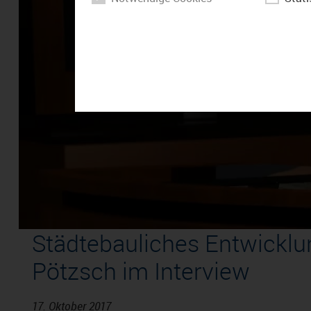
Städtebauliches Entwickl
Pötzsch im Interview
17. Oktober 2017