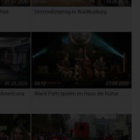
01.07.2026
03:56
18.06.2026
fest
Unternehmertag in Waldkraiburg
01.05.2026
04:12
01.05.2026
s Americana
Black Patti spielen im Haus der Kultur