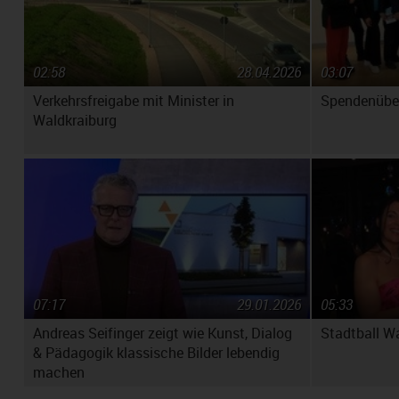
02:58
28.04.2026
03:07
Verkehrsfreigabe mit Minister in
Spendenüber
Waldkraiburg
07:17
29.01.2026
05:33
Andreas Seifinger zeigt wie Kunst, Dialog
Stadtball W
& Pädagogik klassische Bilder lebendig
machen