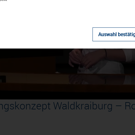
Video
Auswahl bestäti
abspielen
ungskonzept Waldkraiburg – R