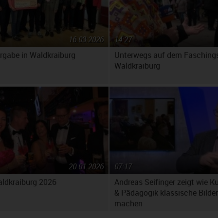
16.03.2026
14:27
gabe in Waldkraiburg
Unterwegs auf dem Fasching
Waldkraiburg
20.01.2026
07:17
aldkraiburg 2026
Andreas Seifinger zeigt wie K
& Pädagogik klassische Bilder
machen