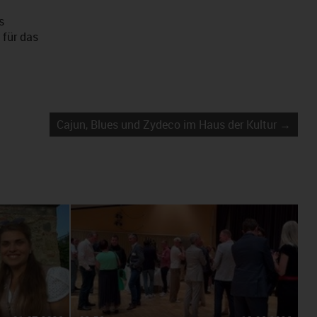
s
 für das
Cajun, Blues und Zydeco im Haus der Kultur →