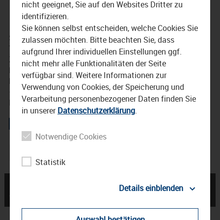
nicht geeignet, Sie auf den Websites Dritter zu
identifizieren.
16. Juli 2025
Sie können selbst entscheiden, welche Cookies Sie
Schon seit 59 Jahren zieht das Waldkraiburger Volksfest
zulassen möchten. Bitte beachten Sie, dass
Tausende Besucher in seinen Bann – mit Lichtern, Musik,
aufgrund Ihrer individuellen Einstellungen ggf.
Zuckerwatte und Fahrspaß. Doch was steckt eigentlich
nicht mehr alle Funktionalitäten der Seite
hinter dem bunten Spektakel? Fragen wie diese wurden
verfügbar sind. Weitere Informationen zur
bei einer ganz besonderen Backstageführung beantwortet
Verwendung von Cookies, der Speicherung und
– für rund 30 neugierige Besucher ging es direkt hinter die
Verarbeitung personenbezogener Daten finden Sie
Kulissen des Volksfests.
in unserer
Datenschutzerklärung
.
Notwendige Cookies
Volksfest
Waldkraiburg
Statistik
← Waldkraiburger
Jubiläumsausstellung
Details einblenden
Volksfest ist eröffnet
Waldkraiburg →
Auswahl bestätigen