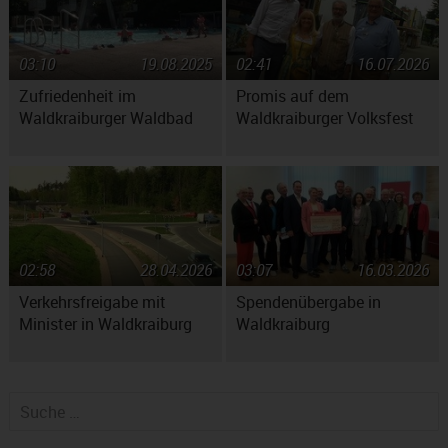
03:10
19.08.2025
02:41
16.07.2026
Zufriedenheit im
Promis auf dem
Waldkraiburger Waldbad
Waldkraiburger Volksfest
02:58
28.04.2026
03:07
16.03.2026
Verkehrsfreigabe mit
Spendenübergabe in
Minister in Waldkraiburg
Waldkraiburg
Suche nach: