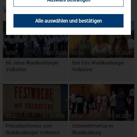
Weitere Beiträge
Alle auswählen und bestätigen
02:47
14.07.2026
02:34
01.07.2026
60 Jahre Waldkraiburger
Bier fürs Waldkraiburger
Volksfest
Volksfest
02:32
12.06.2026
03:56
18.06.2026
Pressekonferenz zum
Unternehmertag in
Waldkraiburger Volksfest
Waldkraiburg