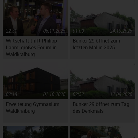
22:31
06.11.2025
01:00
24.10.2025
Wirtschaft trifft Philipp
Bunker 29 öffnet zum
Lahm: großes Forum in
letzten Mal in 2025
Waldkraiburg
02:18
01.10.2025
02:32
12.09.2025
Erweiterung Gymnasium
Bunker 29 öffnet zum Tag
Waldkraiburg
des Denkmals