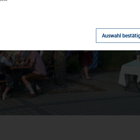
Auswahl bestäti
Video
abspielen