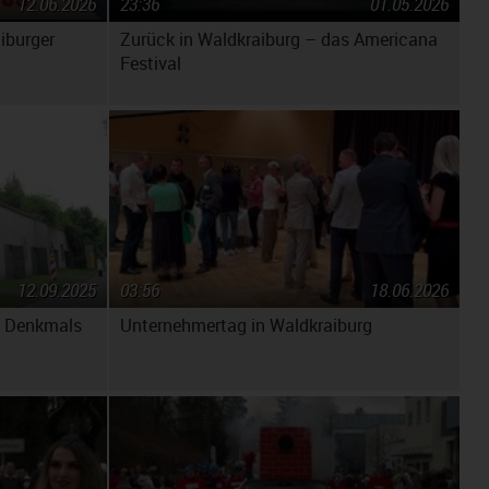
12.06.2026
23:36
01.05.2026
iburger
Zurück in Waldkraiburg – das Americana
Festival
12.09.2025
03:56
18.06.2026
s Denkmals
Unternehmertag in Waldkraiburg