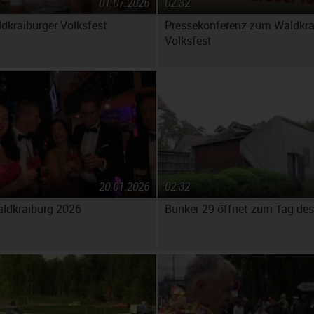
01.07.2026
02:32
ldkraiburger Volksfest
Pressekonferenz zum Waldkra
Volksfest
20.01.2026
02:32
aldkraiburg 2026
Bunker 29 öffnet zum Tag de