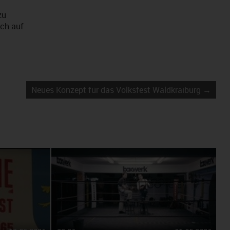
zu
ich auf
Neues Konzept für das Volksfest Waldkraiburg →