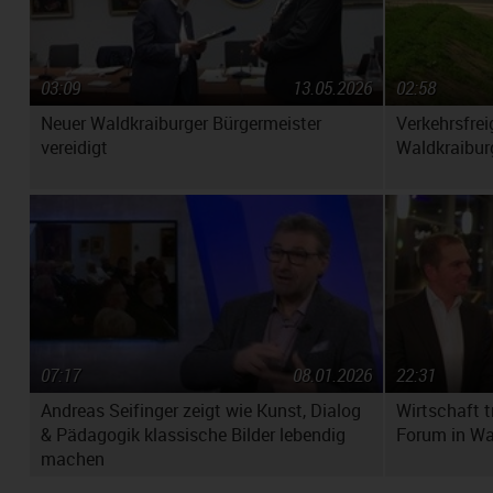
03:09
13.05.2026
02:58
Neuer Waldkraiburger Bürgermeister
Verkehrsfrei
vereidigt
Waldkraibur
07:17
08.01.2026
22:31
Andreas Seifinger zeigt wie Kunst, Dialog
Wirtschaft t
& Pädagogik klassische Bilder lebendig
Forum in Wa
machen