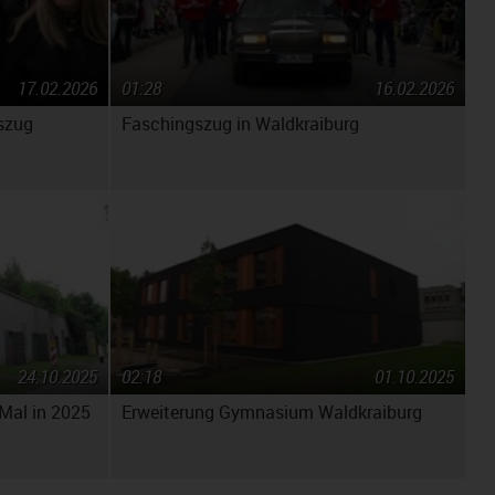
17.02.2026
01:28
16.02.2026
szug
Faschingszug in Waldkraiburg
24.10.2025
02:18
01.10.2025
 Mal in 2025
Erweiterung Gymnasium Waldkraiburg