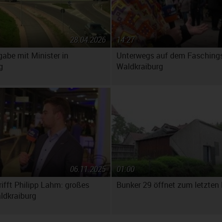
28.04.2026
14:27
gabe mit Minister in
Unterwegs auf dem Fasching
g
Waldkraiburg
06.11.2025
01:00
rifft Philipp Lahm: großes
Bunker 29 öffnet zum letzten
ldkraiburg