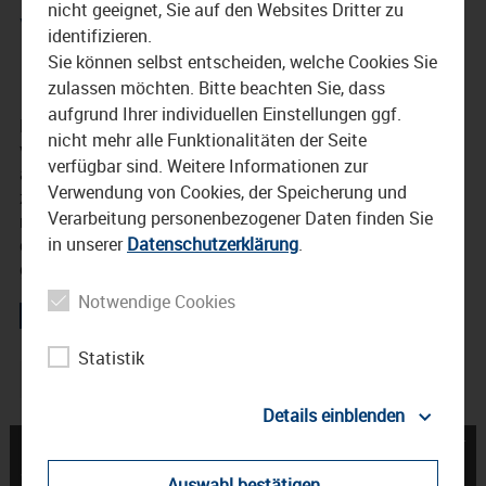
nicht geeignet, Sie auf den Websites Dritter zu
Volksfest
identifizieren.
Sie können selbst entscheiden, welche Cookies Sie
12. Juli 2022
zulassen möchten. Bitte beachten Sie, dass
aufgrund Ihrer individuellen Einstellungen ggf.
Die rund 24.000 Einwohner Stadt Waldkraiburg
nicht mehr alle Funktionalitäten der Seite
veranstaltet derzeit ein Volksfest. Bereits zur Eröffnung,
verfügbar sind. Weitere Informationen zur
am Freitag, kamen etliche Bürgerinnen und Bürger
Verwendung von Cookies, der Speicherung und
zusammen. Aber bevor so ein Volksfest starten kann,
Verarbeitung personenbezogener Daten finden Sie
muss es erst einmal traditionsgemäß eröffnet werden. Zu
in unserer
Datenschutzerklärung
.
diesem Anlass war der Stadtplatz von Waldkraiburg gut
gefüllt.
Notwendige Cookies
Statistik
Bierzelt
Tradition
Volksfest
Waldkraiburg
Details einblenden
← Fahrradbrücke in
Bilder erzählen – Peter
Waldkraiburg freigegeben
Schmidt Sammlung in
Auswahl bestätigen