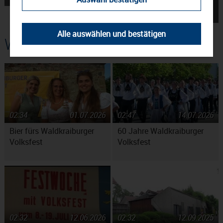
Waldkraiburg →
Alle auswählen und bestätigen
Weitere Beiträge
02:34
01.07.2026
02:47
14.07.2026
Bier fürs Waldkraiburger
60 Jahre Waldkraiburger
Volksfest
Volksfest
02:32
12.06.2026
02:32
12.09.2025